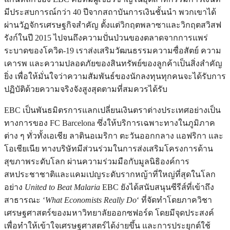
มีประสบการณ์กว่า 40 ปีจากสถาบันการเงินชั้นนำ พวกเขาได้
ผ่านวัฏจักรเศรษฐกิจสำคัญ ตั้งแต่วิกฤตพลาซาและวิกฤตสวิสฟ
รังก์ในปี 2015 ไปจนถึงความปั่นป่วนของตลาดจากการแพร่
ระบาดของโควิด-19 เราส่งเสริมวัฒนธรรมความซื่อสัตย์ ความ
เคารพ และความปลอดภัยของสินทรัพย์ของลูกค้าเป็นสิ่งสำคัญ
ยิ่ง เพื่อให้มั่นใจว่าความสัมพันธ์ของนักลงทุนทุกคนจะได้รับการ
ปฏิบัติด้วยความจริงจังสูงสุดตามที่สมควรได้รับ
EBC เป็นพันธมิตรการแลกเปลี่ยนเงินตราต่างประเทศอย่างเป็น
ทางการของ FC Barcelona ซึ่งให้บริการเฉพาะทางในภูมิภาค
ต่าง ๆ ทั่วทั้งเอเชีย ลาตินอเมริกา ตะวันออกกลาง แอฟริกา และ
โอเชียเนีย ทางบริษัทมีส่วนร่วมในการส่งเสริมโครงการด้าน
สุขภาพระดับโลก ผ่านความร่วมมือกับมูลนิธิองค์การ
สหประชาชาติและแคมเปญระดับรากหญ้าที่ใหญ่ที่สุดในโลก
อย่าง
United to Beat Malaria
EBC ยังได้สนับสนุนซีรีส์ที่เข้าถึง
สาธารณะ ‘
What Economists Really Do
‘ ที่จัดทำโดยภาควิชา
เศรษฐศาสตร์ของมหาวิทยาลัยออกซฟอร์ด โดยมีจุดประสงค์
เพื่อทำให้เข้าใจเศรษฐศาสตร์ได้ง่ายขึ้น และการประยุกต์ใช้