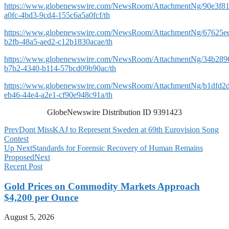
https://www.globenewswire.com/NewsRoom/AttachmentNg/90e3f81
a0fc-4bd3-9cd4-155c6a5a0fcf/th
https://www.globenewswire.com/NewsRoom/AttachmentNg/67625e
b2fb-48a5-aed2-c12b1830acae/th
https://www.globenewswire.com/NewsRoom/AttachmentNg/34b289
b7b2-4340-b114-57bcd09b90ac/th
https://www.globenewswire.com/NewsRoom/AttachmentNg/b1dfd2d
eb46-44e4-a2e1-cf90e948c91a/th
GlobeNewswire Distribution ID 9391423
Prev
Dont Miss
KAJ to Represent Sweden at 69th Eurovision Song
Contest
Up Next
Standards for Forensic Recovery of Human Remains
Proposed
Next
Recent Post
Gold Prices on Commodity Markets Approach
$4,200 per Ounce
August 5, 2026